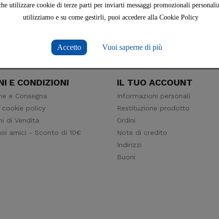
che utilizzare cookie di terze parti per inviarti messaggi promozionali personaliz
utilizziamo e su come gestirli, puoi accedere alla Cookie Policy
Spedizione gratuita
5% sconto
ia per ordini superiori a 79€
Sul tuo primo ordin
Accetto
Vuoi saperne di più
I E CONDIZIONI
IL TUO ACCOUNT
ne e Consegna
Informazioni personali
 cookie policy
Restituzione prodotto
i di Vendita
Ordini
tuoi amici - Sconto di 10€
Note di credito
Indirizzi
Buoni