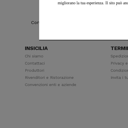
migliorano la tua esperienza. Il sito può an
Acquisti sicuri
Con Paypal o Carte di Credito
In Ital
INSICILIA
TERMIN
Chi siamo
Spedizio
Contattaci
Privacy e
Produttori
Condizion
Rivenditori e Ristorazione
Invita i 
Convenzioni enti e aziende