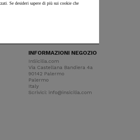
zati. Se desideri sapere di più sui cookie che
Consegne
e
In 2-5 giorni
INFORMAZIONI NEGOZIO
InSicilia.com
Via Castellana Bandiera 4a
90142 Palermo
Palermo
Italy
Scrivici:
info@insicilia.com