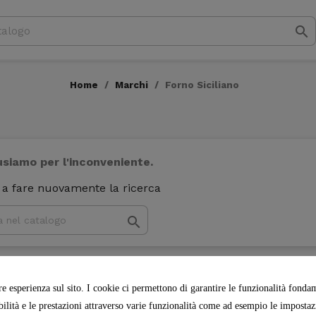

Home
Marchi
Forno Siciliano
usiamo per l'inconveniente.
 a fare nuovamente la ricerca

re esperienza sul sito. I cookie ci permettono di garantire le funzionalità fondame
abilità e le prestazioni attraverso varie funzionalità come ad esempio le impostazio