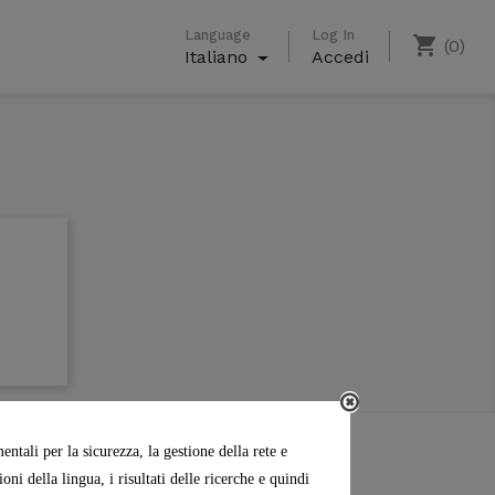
Language
Log In
shopping_cart
(0)
Italiano
Accedi
0,00 €
Totale parziale
Spedizione
ntali per la sicurezza, la gestione della rete e
ni della lingua, i risultati delle ricerche e quindi