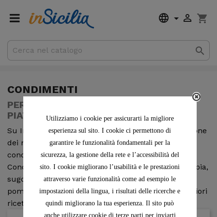


shopping_cart

0,00 €
Totale parziale
Spedizione
CONDIMENTI
PER PREPARARE ALCUNI DEI MIGLIORI
PIATTI DELLA TRADIZIONE SICILIANA
Utilizziamo i cookie per assicurarti la migliore
Su Insicilia.com puoi acquistare online una selezione
esperienza sul sito. I cookie ci permettono di
dei migliori condimenti siciliani. Sughi e Pesti,
garantire le funzionalità fondamentali per la
condimenti per primi piatti. Sugo alla Norma,
sicurezza, la gestione della rete e l’accessibilità del
Condimento per la pasta con le Sarde, nero di seppia,
sito. I cookie migliorano l’usabilità e le prestazioni
sugo al pesce spada. Ma anche caponata, olive,
attraverso varie funzionalità come ad esempio le
pomodori secchi. Ordina adesso e realizza le migliori
impostazioni della lingua, i risultati delle ricerche e
ricette della tradizione.
quindi migliorano la tua esperienza. Il sito può
anche utilizzare cookie di terze parti per inviarti