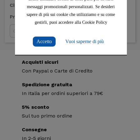
Ci scusiamo per l'inconveniente.
messaggi promozionali personalizzati. Se desideri
sapere di più sui cookie che utilizziamo e su come
Prova a fare nuovamente la ricerca
gestirli, puoi accedere alla Cookie Policy

Accetto
Vuoi saperne di più
Acquisti sicuri
Con Paypal o Carte di Credito
Spedizione gratuita
In Italia per ordini superiori a 79€
5% sconto
Sul tuo primo ordine
Consegne
In 2-5 giorni