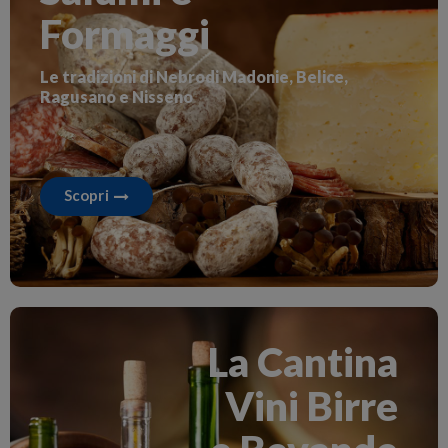
Formaggi
Le tradizioni di Nebrodi Madonie, Belice,
Ragusano e Nisseno
Scopri
La Cantina
Vini Birre