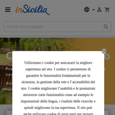


shopping_cart

0,00 €
Totale parziale
Spedizione
Ci stiamo rinnovando
Utilizziamo i cookie per assicurarti la migliore
Presto saremo di nuovo on line con una nuova
esperienza sul sito. I cookie ci permettono di
veste.
garantire le funzionalità fondamentali per la
sicurezza, la gestione della rete e l’accessibilità del
Avviseremo tutti i nostri clienti
sito. I cookie migliorano l’usabilità e le prestazioni
attraverso varie funzionalità come ad esempio le
impostazioni della lingua, i risultati delle ricerche e
quindi migliorano la tua esperienza. Il sito può
anche utilizzare cookie di terze parti per inviarti