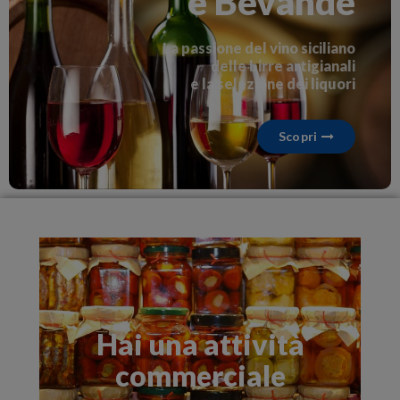
e Bevande
La passione del vino siciliano
delle birre artigianali
e la selezione dei liquori
Scopri
Hai una attività
commerciale