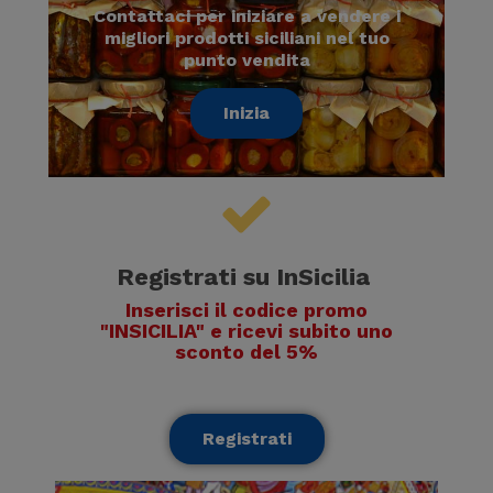
Contattaci per iniziare a vendere i
migliori prodotti siciliani nel tuo
punto vendita
Inizia
Registrati su InSicilia
Inserisci il codice promo
"INSICILIA" e ricevi subito uno
sconto del 5%
la promo scade fra
Registrati