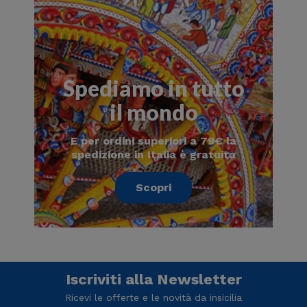
Spediamo in tutto
il mondo
E per ordini superiori a 79€ la
spedizione in Italia è gratuita
Scopri
Iscriviti alla Newsletter
Ricevi le offerte e le novità da insicilia