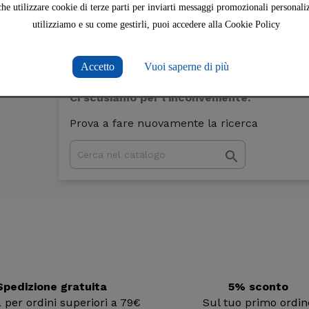
che utilizzare cookie di terze parti per inviarti messaggi promozionali personaliz
ta sezione di InSicilia puoi
acquistare online conserve s
utilizziamo e su come gestirli, puoi accedere alla Cookie Policy
ta siciliana e patè di melanzane.
Su InSicilia è semplic
b.
Accetto
Vuoi saperne di più
Ci scusiamo per l'inconveniente.
Prova a fare nuovamente la ricerca

Spedizione gratuita
5% sconto
ia per ordini superiori a 79€
Sul tuo primo ordin