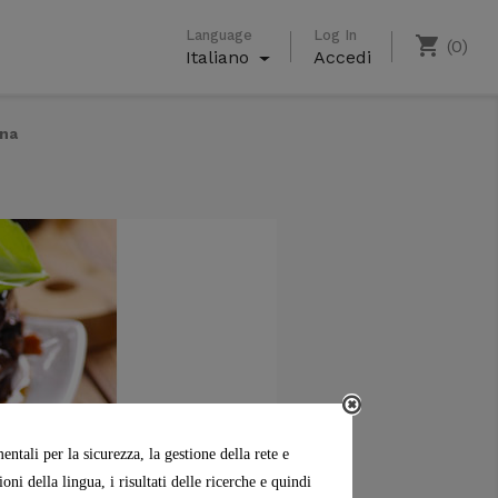
Language
Log In
shopping_cart
(0)
Italiano
Accedi
0,00 €
Totale parziale
Spedizione
na
ntali per la sicurezza, la gestione della rete e
ni della lingua, i risultati delle ricerche e quindi