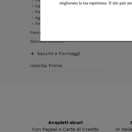
migliorano la tua esperienza. Il sito può an
Capperi Siciliani
In ques
Peperoncino
capona
Aglio e Cipolla
del we
Finocchetto Selvatico
Pesce Siciliano

Golosità Siciliane

Salumi e Formaggi

Insicilia Prime
Acquisti sicuri
Con Paypal o Carte di Credito
In Ital