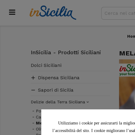
Ho
InSicilia - Prodotti Siciliani
MEL
Dolci Siciliani
Dispensa Siciliana

Sapori di Sicilia

Delizie della Terra Siciliana

Pomodoro
Carciofi
Melanzana
Utilizziamo i cookie per assicurarti la miglio
Olive
l’accessibilità del sito. I cookie migliorano l’us
Peperone