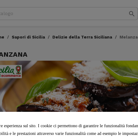

me
Sapori di Sicilia
Delizie della Terra Siciliana
Melanza
ANZANA
re esperienza sul sito. I cookie ci permettono di garantire le funzionalità fondame
abilità e le prestazioni attraverso varie funzionalità come ad esempio le impostazio