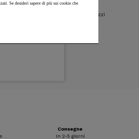
zati. Se desideri sapere di più sui cookie che
iciliane di melanzane
in olio
,
la famosa
e acquistare, e puoi trovare i migliori prezzi
Consegne
e
In 2-5 giorni