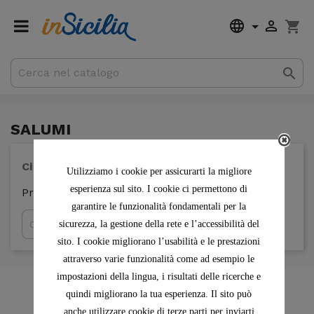


shopping_cart

0,00 €
Totale parziale
Spedizione
SALUMI
Ci scusiamo per l'inconveniente.
Utilizziamo i cookie per assicurarti la migliore
esperienza sul sito. I cookie ci permettono di
Prova a fare nuovamente la ricerca
garantire le funzionalità fondamentali per la

sicurezza, la gestione della rete e l’accessibilità del
sito. I cookie migliorano l’usabilità e le prestazioni
attraverso varie funzionalità come ad esempio le
impostazioni della lingua, i risultati delle ricerche e
Acquisti sicuri
quindi migliorano la tua esperienza. Il sito può
anche utilizzare cookie di terze parti per inviarti
Con Paypal o Carte di Credito