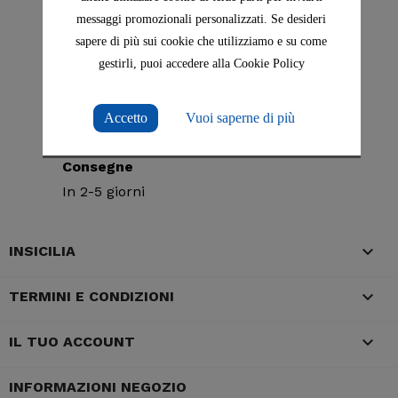
messaggi promozionali personalizzati. Se desideri
Spedizione gratuita
sapere di più sui cookie che utilizziamo e su come
In Italia per ordini superiori a 79€
gestirli, puoi accedere alla Cookie Policy
5% sconto
Accetto
Vuoi saperne di più
Sul tuo primo ordine
Consegne
In 2-5 giorni

INSICILIA

TERMINI E CONDIZIONI

IL TUO ACCOUNT
INFORMAZIONI NEGOZIO