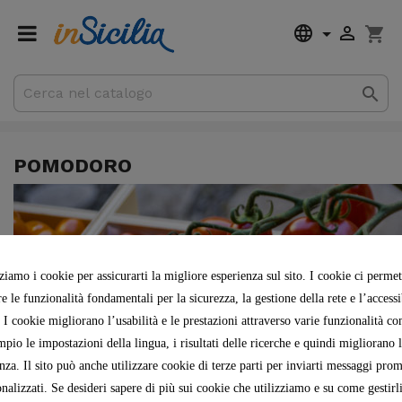


shopping_cart

Total
Spedi
POMODORO
ziamo i cookie per assicurarti la migliore esperienza sul sito. I cookie ci perme
re le funzionalità fondamentali per la sicurezza, la gestione della rete e l’accessi
. I cookie migliorano l’usabilità e le prestazioni attraverso varie funzionalità c
mpio le impostazioni della lingua, i risultati delle ricerche e quindi migliorano l
nza. Il sito può anche utilizzare cookie di terze parti per inviarti messaggi pro
nalizzati. Se desideri sapere di più sui cookie che utilizziamo e su come gestirl