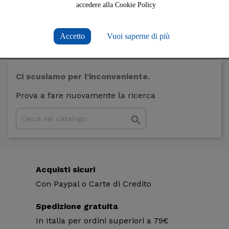
accedere alla Cookie Policy
In questa sezione di InSicilia puoi acquistare online co
Pomodoro Datterino, Pomodoro Ciliegino, Pomodoro Pachi
Accetto
Vuoi saperne di più
e puoi trovare i migliori prezzi del web. Scegli tra tanti p
ricorda che con 69 euro, le spese di spedizione sono gra
Ci scusiamo per l'inconveniente.
Prova a fare nuovamente la ricerca

Acquisti sicuri
Con Paypal o Carte di Credito
Spedizione gratuita
In Italia per ordini superiori a 79€