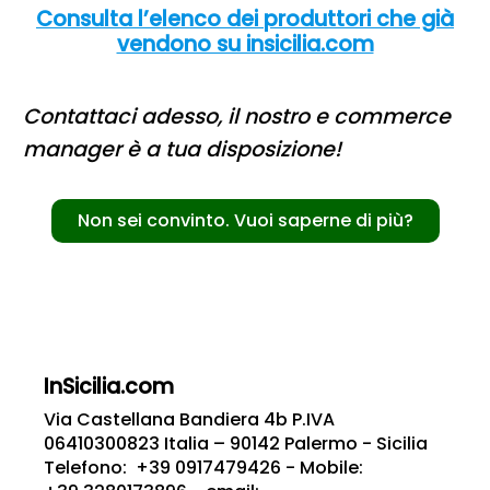
Consulta l’elenco dei produttori che già
vendono su insicilia.com
Contattaci adesso, il nostro e commerce
manager è a tua disposizione!
Non sei convinto. Vuoi saperne di più?
InSicilia.com
Via Castellana Bandiera 4b P.IVA
06410300823 Italia – 90142 Palermo - Sicilia
Telefono: +39 0917479426 - Mobile: