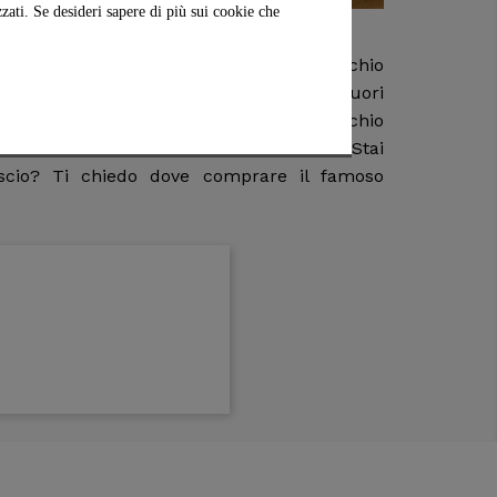
zati. Se desideri sapere di più sui cookie che
prodotti realizzati con il miglior Pistacchio
ioccolato, pesto, ma anche pasticcini, liquori
ori ricette siciliane realizzate con pistacchio
 migliori costi di spedizione del web. Stai
guscio? Ti chiedo dove comprare il famoso