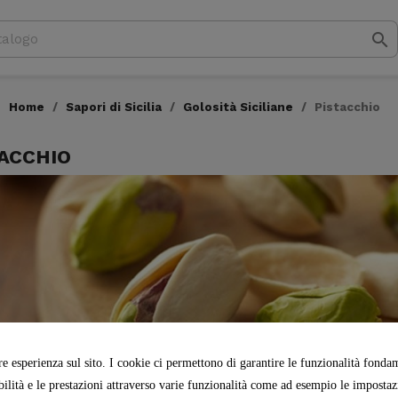

Home
Sapori di Sicilia
Golosità Siciliane
Pistacchio
ACCHIO
re esperienza sul sito. I cookie ci permettono di garantire le funzionalità fondame
abilità e le prestazioni attraverso varie funzionalità come ad esempio le impostazio