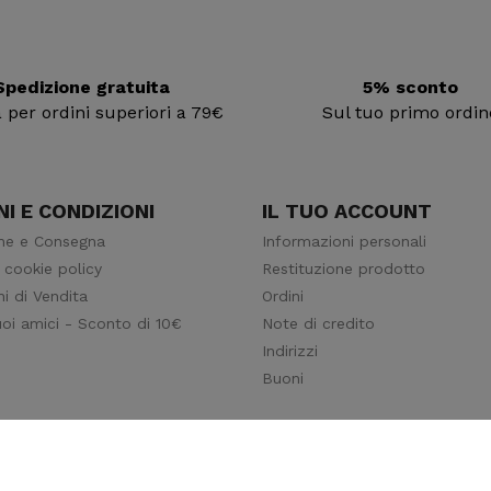
Spedizione gratuita
5% sconto
ia per ordini superiori a 79€
Sul tuo primo ordin
I E CONDIZIONI
IL TUO ACCOUNT
ne e Consegna
Informazioni personali
 cookie policy
Restituzione prodotto
i di Vendita
Ordini
tuoi amici - Sconto di 10€
Note di credito
Indirizzi
Buoni