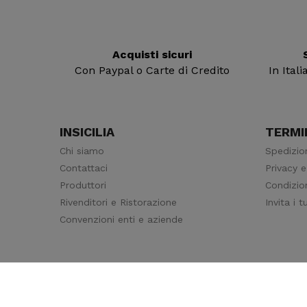
Acquisti sicuri
Con Paypal o Carte di Credito
In Ital
INSICILIA
TERMIN
Chi siamo
Spedizio
Contattaci
Privacy e
Produttori
Condizion
Rivenditori e Ristorazione
Invita i 
Convenzioni enti e aziende