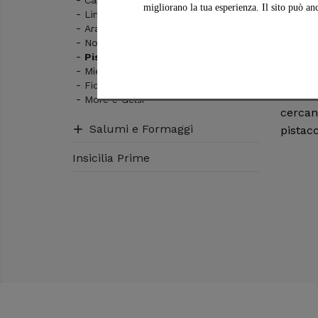
migliorano la tua esperienza. Il sito può an
Limone
DOVE
Arancia e Mandarino
Su ins
Nocciola
Pistacchio
Sicilia
Miele
di pist
Fichi & Fico d'India
di qua
More e Gelsi
cercan
Salumi e Formaggi

pistac
Insicilia Prime