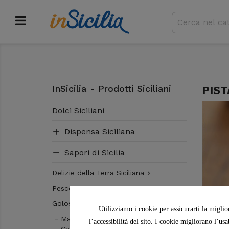
InSicilia - Prodotti Siciliani
PIST
Dolci Siciliani
Dispensa Siciliana

Sapori di Sicilia

Delizie della Terra Siciliana

Pesce Siciliano

Golosità Siciliane

Utilizziamo i cookie per assicurarti la miglio
Mandorla
l’accessibilità del sito. I cookie migliorano l’us
Cannella