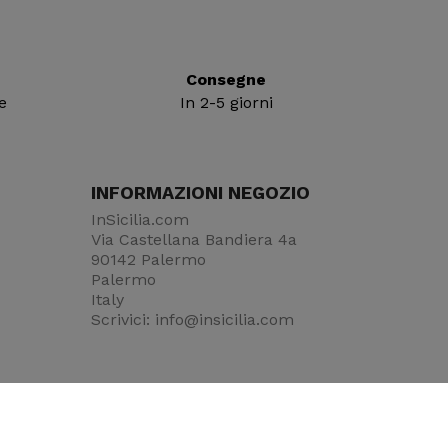
Consegne
e
In 2-5 giorni
INFORMAZIONI NEGOZIO
InSicilia.com
Via Castellana Bandiera 4a
90142 Palermo
Palermo
Italy
Scrivici:
info@insicilia.com