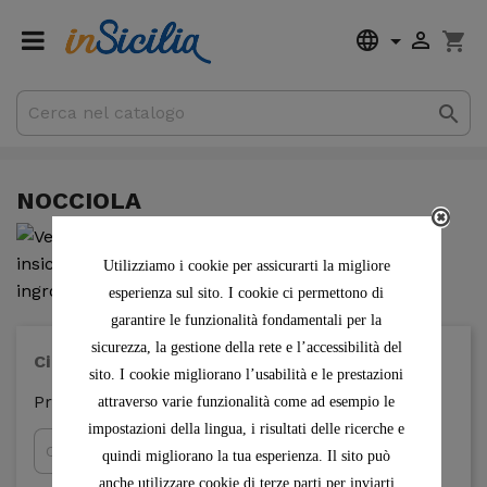


shopping_cart

0,00 €
Totale parziale
Spedizione
NOCCIOLA
Utilizziamo i cookie per assicurarti la migliore
esperienza sul sito. I cookie ci permettono di
garantire le funzionalità fondamentali per la
sicurezza, la gestione della rete e l’accessibilità del
Ci scusiamo per l'inconveniente.
sito. I cookie migliorano l’usabilità e le prestazioni
Prova a fare nuovamente la ricerca
attraverso varie funzionalità come ad esempio le
impostazioni della lingua, i risultati delle ricerche e

quindi migliorano la tua esperienza. Il sito può
anche utilizzare cookie di terze parti per inviarti