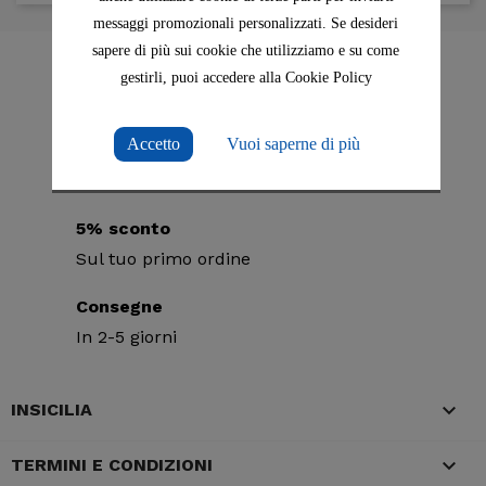
messaggi promozionali personalizzati. Se desideri
sapere di più sui cookie che utilizziamo e su come
Acquisti sicuri
gestirli, puoi accedere alla Cookie Policy
Con Paypal o Carte di Credito
Accetto
Vuoi saperne di più
Spedizione gratuita
In Italia per ordini superiori a 79€
5% sconto
Sul tuo primo ordine
Consegne
In 2-5 giorni

INSICILIA

TERMINI E CONDIZIONI