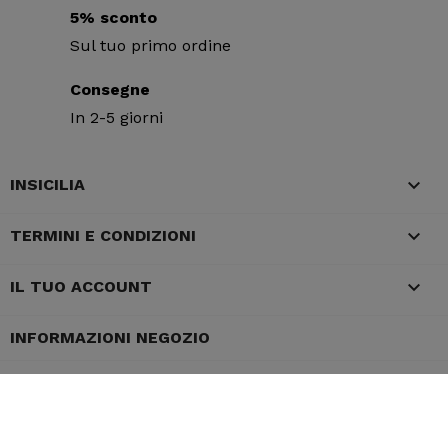
5% sconto
Sul tuo primo ordine
Consegne
In 2-5 giorni

INSICILIA

TERMINI E CONDIZIONI

IL TUO ACCOUNT
INFORMAZIONI NEGOZIO