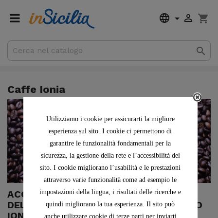


shopping_cart

0,00 €
Totale parziale
Spedizione
Caffe Ionia
Utilizziamo i cookie per assicurarti la migliore
esperienza sul sito. I cookie ci permettono di
garantire le funzionalità fondamentali per la
sicurezza, la gestione della rete e l’accessibilità del
sito. I cookie migliorano l’usabilità e le prestazioni
attraverso varie funzionalità come ad esempio le
impostazioni della lingua, i risultati delle ricerche e
ACQUISTARE ONLINE CAFFE' SICILIANO
DELLA TRADIZIONE. IL CAFFE' SICILIANO
quindi migliorano la tua esperienza. Il sito può
IONIA
anche utilizzare cookie di terze parti per inviarti