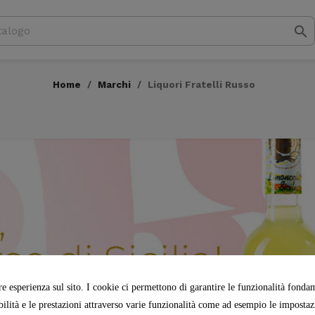

Home
Marchi
Liquori Fratelli Russo
re esperienza sul sito. I cookie ci permettono di garantire le funzionalità fondame
abilità e le prestazioni attraverso varie funzionalità come ad esempio le impostazio