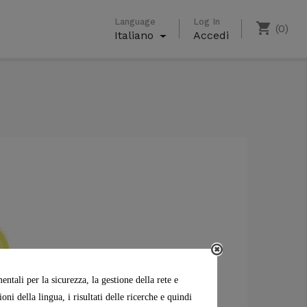
Language
Log In
shopping_cart
(0)
Italiano
Accedi
0,00 €
Totale parziale
Spedizione
ntali per la sicurezza, la gestione della rete e
ni della lingua, i risultati delle ricerche e quindi