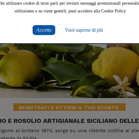
che utilizzare cookie di terze parti per inviarti messaggi promozionali personaliz
utilizziamo e su come gestirli, puoi accedere alla Cookie Policy
Accetto
Vuoi saperne di più
REGISTRATI E OTTIENI IL TUO SCONTO
O E ROSOLIO ARTIGIANALE SICILIANO DELLE
isalgono al lontano 1870, sorge su una ridente collina ai pi
atania in Sicilia.