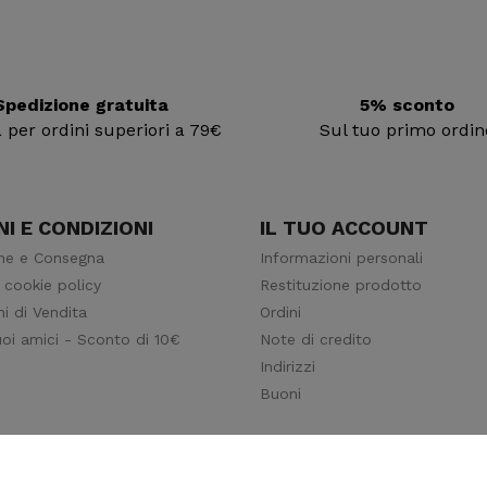
Spedizione gratuita
5% sconto
ia per ordini superiori a 79€
Sul tuo primo ordin
I E CONDIZIONI
IL TUO ACCOUNT
ne e Consegna
Informazioni personali
 cookie policy
Restituzione prodotto
i di Vendita
Ordini
tuoi amici - Sconto di 10€
Note di credito
Indirizzi
Buoni