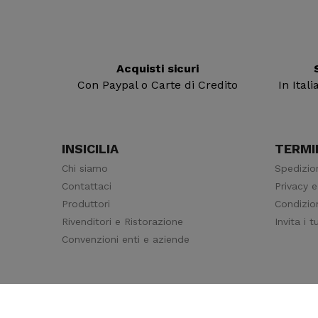
Acquisti sicuri
Con Paypal o Carte di Credito
In Ital
INSICILIA
TERMIN
Chi siamo
Spedizio
Contattaci
Privacy e
Produttori
Condizion
Rivenditori e Ristorazione
Invita i 
Convenzioni enti e aziende