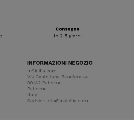
Consegne
e
In 2-5 giorni
INFORMAZIONI NEGOZIO
InSicilia.com
Via Castellana Bandiera 4a
90142 Palermo
Palermo
Italy
Scrivici:
info@insicilia.com