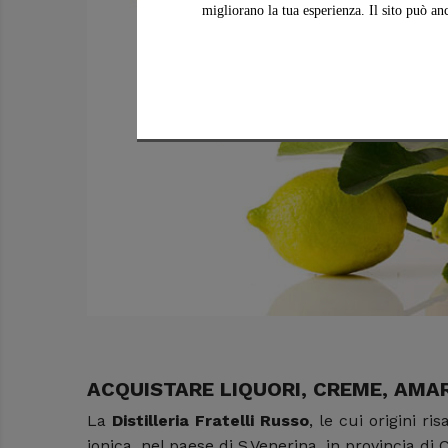
migliorano la tua esperienza. Il sito può an
ACQUISTARE LIQUORI, CREME, AMAR
La
Distilleria Fratelli Russo
, le cui origini r
ionica, nel paese di S.Venerina, in provincia di C