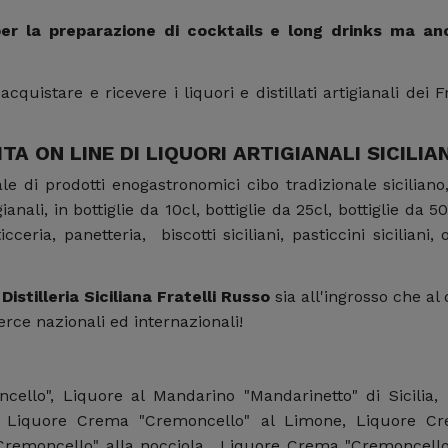
 per la preparazione di cocktails e long drinks ma an
acquistare e ricevere i liquori e distillati artigianali de
ITA ON LINE DI LIQUORI ARTIGIANALI SICILIAN
le di prodotti enogastronomici cibo tradizionale siciliano, 
gianali, in bottiglie da 10cl, bottiglie da 25cl, bottiglie da 50
eria, panetteria, biscotti siciliani, pasticcini siciliani
 Distilleria Siciliana Fratelli Russo
sia all'ingrosso che al
ce nazionali ed internazionali!
ancello", Liquore al Mandarino "Mandarinetto" di Sicili
, Liquore Crema "Cremoncello" al Limone, Liquore C
"Cremoncello" alla nocciola, Liquore Crema "Cremoncell