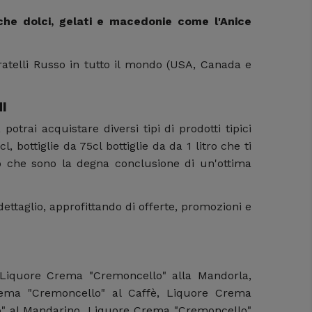
che dolci, gelati e macedonie come l'Anice
i Fratelli Russo in tutto il mondo (USA, Canada e
I
potrai acquistare diversi tipi di prodotti tipici
cl, bottiglie da 75cl bottiglie da da 1 litro che ti
, o che sono la degna conclusione di un'ottima
 dettaglio, approfittando di offerte, promozioni e
a, Liquore Crema "Cremoncello" alla Mandorla,
rema "Cremoncello" al Caffè, Liquore Crema
o" al Mandarino, Liquore Crema "Cremoncello"