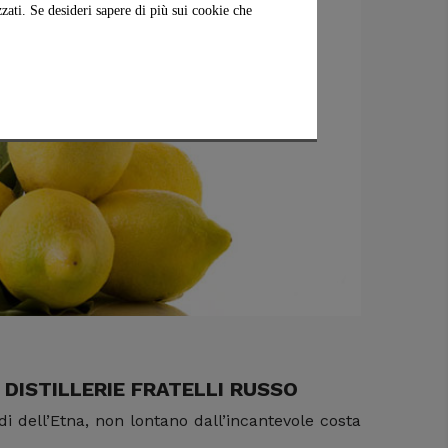
zati. Se desideri sapere di più sui cookie che
 DISTILLERIE FRATELLI RUSSO
edi dell’Etna, non lontano dall’incantevole costa