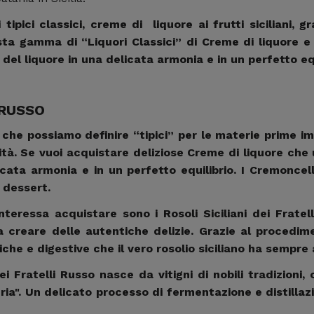
ni
tipici classici, creme di liquore ai frutti siciliani, g
ta gamma di “Liquori Classici” di Creme di liquore e 
 del liquore in una delicata armonia e in un perfetto eq
.
 RUSSO
, che possiamo definire “tipici” per le materie prime i
tà. Se vuoi acquistare deliziose Creme di liquore che 
cata armonia e in un perfetto equilibrio. I Cremoncell
 dessert.
interessa acquistare sono i Rosoli Siciliani dei Frate
a a creare delle autentiche delizie. Grazie al procedi
che e digestive che il vero rosolio siciliano ha sempre
Fratelli Russo nasce da vitigni di nobili tradizioni, 
ria". Un delicato processo di fermentazione e distillaz