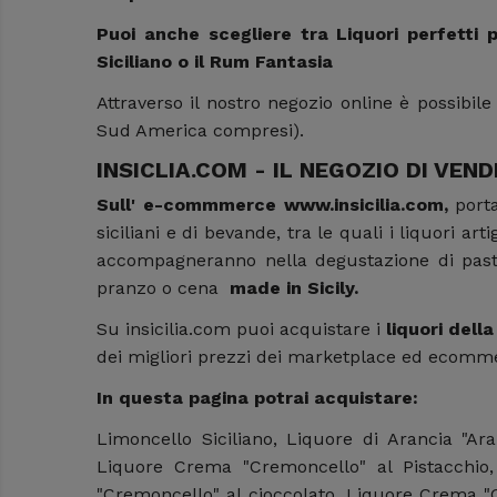
Puoi anche scegliere tra Liquori perfetti
Siciliano o il Rum Fantasia
Attraverso il nostro negozio online è possibile 
Sud America compresi).
INSICLIA.COM - IL NEGOZIO DI VEND
Sull' e-commmerce www.insicilia.com,
porta
siciliani e di bevande, tra le quali i liquori arti
accompagneranno nella degustazione di pasticc
pranzo o cena
made in Sicily.
Su insicilia.com puoi acquistare i
liquori della
dei migliori prezzi dei marketplace ed ecommer
In questa pagina potrai acquistare:
Limoncello Siciliano, Liquore di Arancia "Ar
Liquore Crema "Cremoncello" al Pistacchio
"Cremoncello" al cioccolato, Liquore Crema 