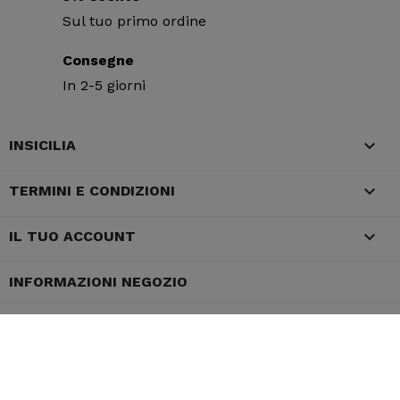
Sul tuo primo ordine
Consegne
In 2-5 giorni

INSICILIA

TERMINI E CONDIZIONI

IL TUO ACCOUNT
INFORMAZIONI NEGOZIO