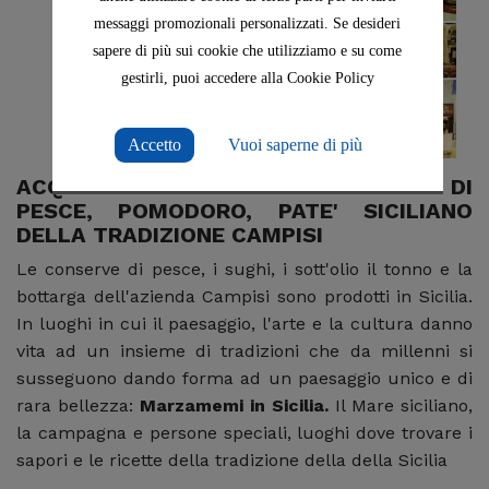
messaggi promozionali personalizzati. Se desideri
sapere di più sui cookie che utilizziamo e su come
gestirli, puoi accedere alla Cookie Policy
Accetto
Vuoi saperne di più
ACQUISTARE CONSERVE E SUGHI DI
PESCE, POMODORO, PATE' SICILIANO
DELLA TRADIZIONE CAMPISI
Le conserve di pesce, i sughi, i sott'olio il tonno e la
bottarga dell'azienda Campisi sono prodotti in Sicilia.
In luoghi in cui il paesaggio, l'arte e la cultura danno
vita ad un insieme di tradizioni che da millenni si
susseguono dando forma ad un paesaggio unico e di
rara bellezza:
Marzamemi in Sicilia.
Il Mare siciliano,
la campagna e persone speciali, luoghi dove trovare i
sapori e le ricette della tradizione della della Sicilia